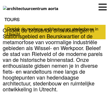
EN
NL
TOURS
TOURS
Ontdek de moderne architectuur en stedenbouw in
Ontdek de moderne architectuur en stedenbouw in
Ontdek de bruisende ontwikkelingen in
Utrecht
Utrecht
Stationsgebied en Beurskwartier of de
metamorfose van voormalige industriële
gebieden als Wissel- en Werkpoor. Beleef
de stad van Rietveld of de moderne parels
van de historische binnenstad. Onze
enthousiaste gidsen nemen je in diverse
fiets- en wandeltours mee langs de
hoogtepunten van hedendaagse
architectuur, stedenbouw en ruimtelijke
ontwikkeling in Utrecht.